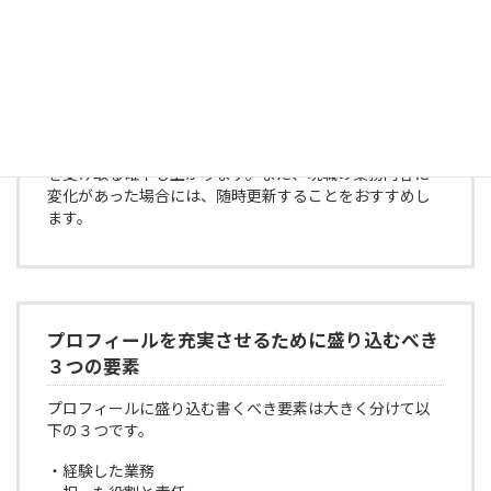
の採用担当者が知りたいことは何かを意識して書くこと
です。企業が求めているのは利益をもたらす人材ですか
ら、資格とスキルを伝えるのは勿論これまでの実績を記
載することで自分が企業に貢献できる可能性を強調しま
しょう。
そうして作成した魅力的なプロフィールは、おのずと企
業の採用担当者に見てもらえる可能性が高まりスカウト
を受け取る確率も上がります。また、現職の業務内容に
変化があった場合には、随時更新することをおすすめし
ます。
プロフィールを充実させるために盛り込むべき
３つの要素
プロフィールに盛り込む書くべき要素は大きく分けて以
下の３つです。
・経験した業務